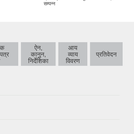
सम्पन्न
िक
ऐन,
आय
पत्र
कानुन,
व्याय
प्रतिवेदन
न
निर्देशिका
विवरण