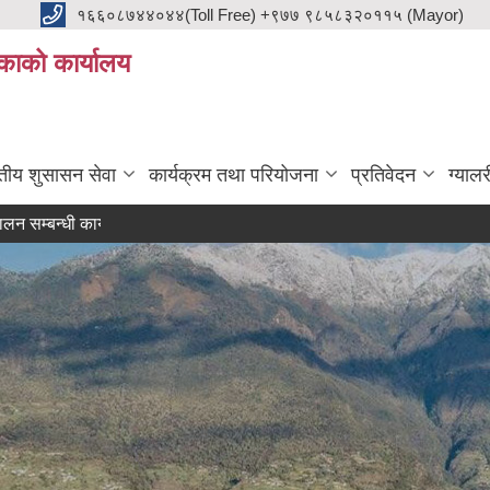
१६६०८७४४०४४(Toll Free) +९७७ ९८५८३२०११५ (Mayor)
काको कार्यालय
ुतीय शुसासन सेवा
कार्यक्रम तथा परियोजना
प्रतिवेदन
ग्यालर