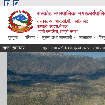
Skip to main content
रास्कोट नगरपालिका नगरकार्यपालि
रास्कोट-५, आर.सी.पी. ,कालिकोट
कर्णाली प्रदेश,नेपाल
"हामी बनाउँछौ, हाम्रो नगर"
गृहपृष्ठ
परिचय
सूचना तथा जानकारी
शाखाहरु
विध
ताजा समाचार
करार पद पूर्ती सम्बन्धी सूचना ।