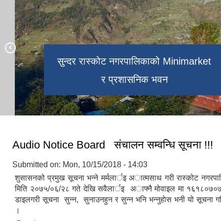
वालबिवाह मुक्त वडा (४ र ९) घोषणा
निर्माण सम्पन्न रास्कोटको मिनि मार्केट
कार्यक्रम।
१८ औ नगर सभा २०८३
सुन्दर रास्कोट नगरपालिकाको Minimarket
पर्यटकिय क्षेत्र क्षेत्तडीमा निर्मित विश्राम स्थल
नगरपालिकाको डाँडा काँडामा परेको हिमपात
ऐतिहासिक साक्षर पालिका घोषणा कार्यक्रम
नगर प्रहरी दिवस २०८१
र प्रशासनिक भवन
का साथै वडिमालिकामा हिउँको द्रिष्य ।
र त्यस वरिपरीको सुन्दर दृष्य
१०८१
Audio Notice Board संचालन सम्वन्धि सूचना !!!
Submitted on:
Mon, 10/15/2018 - 14:03
शुसासनको प्रमुख सूचना भन्ने मर्मलार्इ अात्मसाथ गरी रास्कोट नग
मिति २०७५/०६/२८ गते देखि सवैलार्इ अाफ्नै मोवाइल मा १६१८०७०
डाइलगरी सूचना सुन्न, सुनाउनहुन र सुन्न भनि भन्नुहाेस भनी यो सूचना ग
।