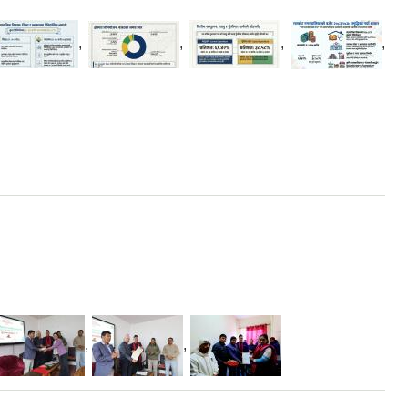
,
,
,
,
,
,