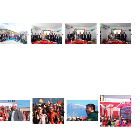
,
,
,
,
,
,
,
,