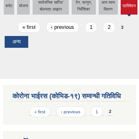
सार्वजनिक खरिद/
ऐन, कानुन,
आय व्याय
बजेट
योजना
प्रतिवेदन
(active
बोलपत्र आह्वान
निर्देशिका
विवरण
tab)
Pages
« first
‹ previous
1
2
3
अन्य
कोरोना भाईरस (कोभिड-१९) सम्वन्धी गतिविधि
Pages
« first
‹ previous
1
2