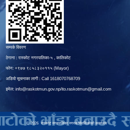
सम्पर्क विवरण
ठेगाना : रास्कोट नगरपालिका-५ , कालिकोट
फोन: +९७७ ९८५८३२०११५ (Mayor)
अडियो सूचनाका लागी : Call 1618070768709
इमेल:
info@raskotmun.gov.np
/
ito.raskotmun@gmail.com
© 2026 रास्कोट नगरपालिका नगरकार्यपालिकाको कार्यालय