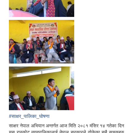
#साक्षर_पालिका_घोषणा
साक्षर नेपाल अभियान अन्तर्गत आज मिति २०८१ मंसिर १४ गतेका दिन
यस रास्कोट नगरपालिकालाई नेपाल सरकारले तोकेका सबै सुचुकहरु