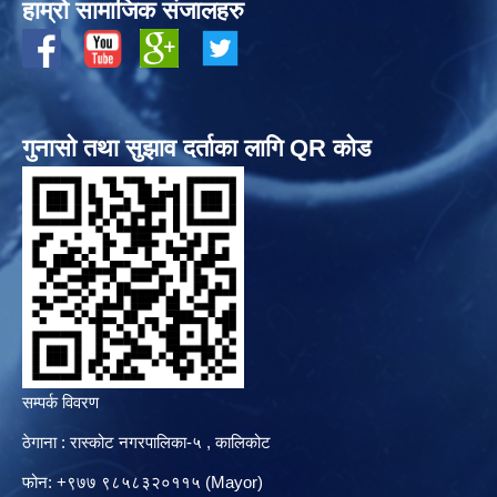
हाम्रो सामाजिक संजालहरु
गुनासो तथा सुझाव दर्ताका लागि QR कोड
सम्पर्क विवरण
ठेगाना : रास्कोट नगरपालिका-५ , कालिकोट
फोन: +९७७ ९८५८३२०११५ (Mayor)