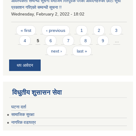
आवश्यकता सम्वन्धी सूचना वमोजिम रितपूर्वक परेका आवेदनहरुको छोटो सूची
प्रकाशन गरिएको सम्वन्धी सूचना !!
Wednesday, February 2, 2022 - 18:02
Pages
« first
‹ previous
1
2
3
4
5
6
7
8
9
…
next ›
last »
थप आवेदन
विधुतीय शुसासन सेवा
घटना दर्ता
सामाजिक सुरक्षा
नागरिक वडापत्र