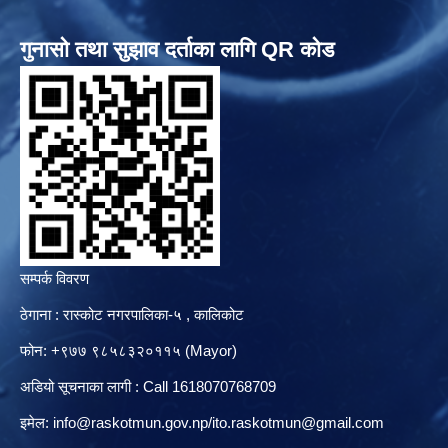
गुनासो तथा सुझाव दर्ताका लागि QR कोड
सम्पर्क विवरण
ठेगाना : रास्कोट नगरपालिका-५ , कालिकोट
फोन: +९७७ ९८५८३२०११५ (Mayor)
अडियो सूचनाका लागी : Call 1618070768709
इमेल:
info@raskotmun.gov.np
/
ito.raskotmun@gmail.com