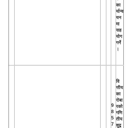
का
र्यान्व
यन
मा
सह
योग
गर्ने
।
वि
त्तीय
का
रोबा
9
रको
8
गणि
5
तीय
7
शुद्ब