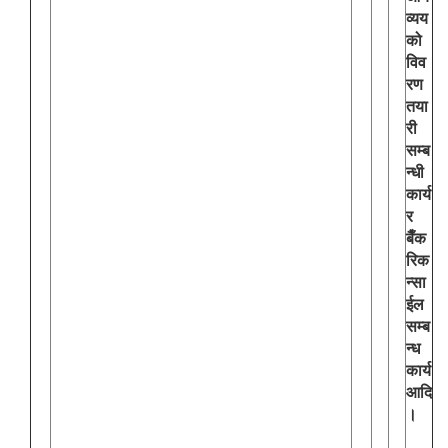
व्यय
को
विव
रण
तया
री
सम्ब
न्धी
कार्य
र
बैँक
रिक
न्सा
ईल
सम्ब
न्ध
कार्य
आदि
।