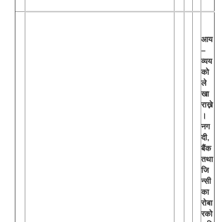
आय
–
व्यय
को
ले
खा
राख्ने
।
नग
दी,
बैंक
तथा
जि
न्सी
का
रोबा
रको