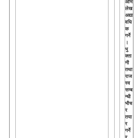
अभि
लेख
अद्या
वधि
क
गर्ने
।
भु
क्ता
नी
तथा
राज
स्व
सम्ब
न्धी
भौच
र
तया
र
गर्ने
र