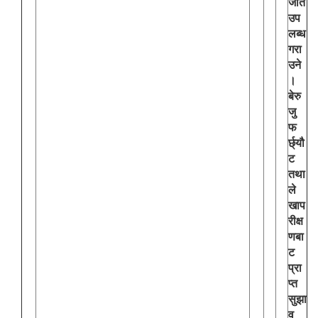
जात
उप
लब्ध
गरा
उने
।
बेरु
जु
फ
र्छ्यौ
ट
तथा
ले
खाप
रीक्ष
णबा
ट
प्रा
प्त
सुझा
व