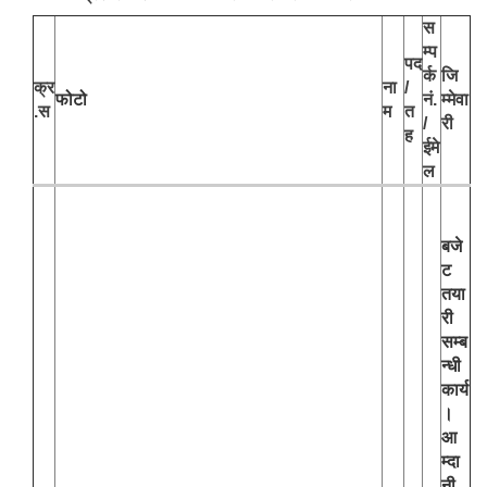
स
म्प
पद
र्क
जि
क्र
ना
/
फोटो
नं.
म्मेवा
.स
म
त
/
री
ह
ईमे
ल
बजे
ट
तया
री
सम्ब
न्धी
कार्य
।
आ
म्दा
नी