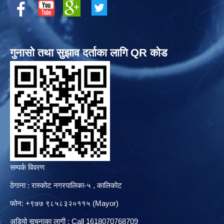
गुनासो तथा सुझाव दर्ताका लागि QR कोड
सम्पर्क विवरण
ठेगाना : रास्कोट नगरपालिका-५ , कालिकोट
फोन: +९७७ ९८५८३२०११५ (Mayor)
अडियो सूचनाका लागी : Call 1618070768709