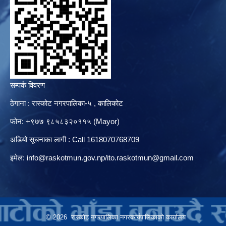
सम्पर्क विवरण
ठेगाना : रास्कोट नगरपालिका-५ , कालिकोट
फोन: +९७७ ९८५८३२०११५ (Mayor)
अडियो सूचनाका लागी : Call 1618070768709
इमेल:
info@raskotmun.gov.np
/
ito.raskotmun@gmail.com
© 2026 रास्कोट नगरपालिका नगरकार्यपालिकाको कार्यालय