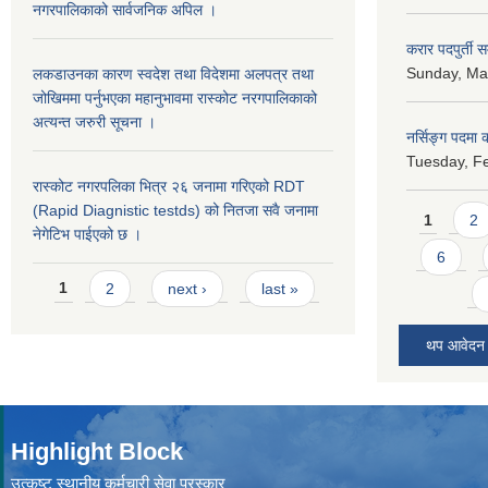
नगरपालिकाको सार्वजनिक अपिल ।
करार पदपुर्ती 
Sunday, May
लकडाउनका कारण स्वदेश तथा विदेशमा अलपत्र तथा
जोखिममा पर्नुभएका महानुभावमा रास्कोट नरगपालिकाको
अत्यन्त जरुरी सूचना ।
नर्सिङ्ग पदमा कर
Tuesday, Fe
रास्कोट नगरपलिका भित्र २६ जनामा गरिएको RDT
Pages
(Rapid Diagnistic testds) को नितजा सवै जनामा
1
2
नेगेटिभ पाईएको छ ।
6
Pages
1
2
next ›
last »
थप आवेदन
Highlight Block
उत्‍कृष्ट स्थानीय कर्मचारी सेवा पुरस्कार