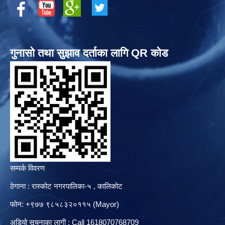
गुनासो तथा सुझाव दर्ताका लागि QR कोड
सम्पर्क विवरण
ठेगाना : रास्कोट नगरपालिका-५ , कालिकोट
फोन: +९७७ ९८५८३२०११५ (Mayor)
अडियो सूचनाका लागी : Call 1618070768709