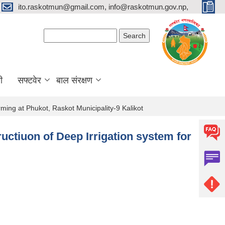
ito.raskotmun@gmail.com, info@raskotmun.gov.np,
Search form
Search
ी
सफ्टवेर
बाल संरक्षण
arming at Phukot, Raskot Municipality-9 Kalikot
ructiuon of Deep Irrigation system for