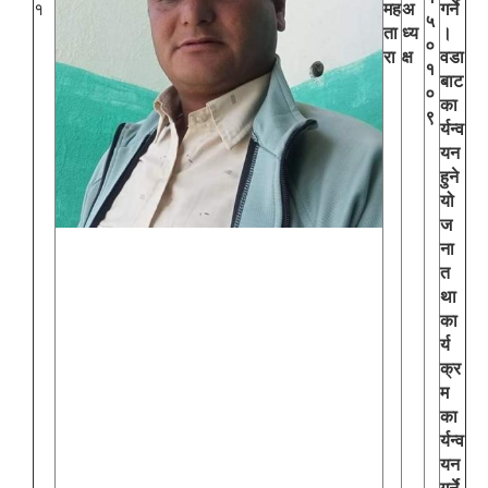
१
मह
अ
गर्ने
५
ता
ध्य
।
०
रा
क्ष
वडा
१
बाट
०
का
९
र्यन्व
यन
हुने
यो
ज
ना
त
था
का
र्य
क्र
म
का
र्यन्व
यन