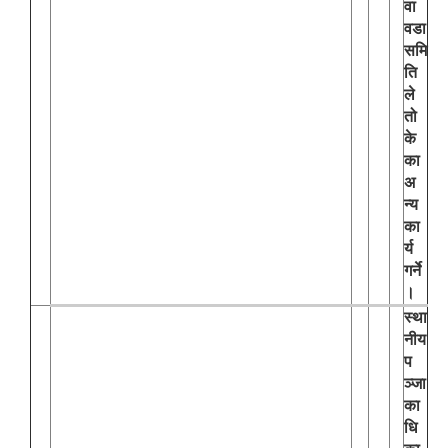
वा
वडा
समि
ति
ले
तो
के
का
अ
न्य
का
र्य
गर्ने
।
स्था
नीय
प
ञ्जा
का
धि