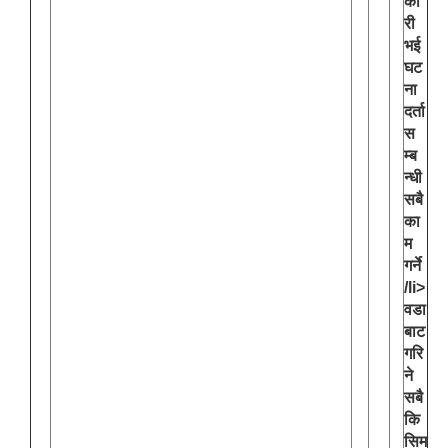
का
री
भई
घट
ना
दर्ता
स
म्ब
न्धी
सबै
का
म
गर्ने
/li>
वडा
बाट
गरि
ने
सबै
कि
सिम