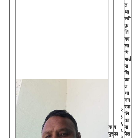
त
था
स्वी
कृ
ति
का
ला
गि
गाउँ
पा
लि
का
त
था
नग
रपा
९
लि
८
का
६
क
व
मा
८
पुर
डा
पेश
१