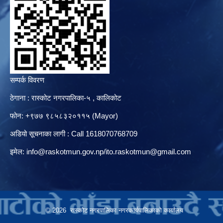
सम्पर्क विवरण
ठेगाना : रास्कोट नगरपालिका-५ , कालिकोट
फोन: +९७७ ९८५८३२०११५ (Mayor)
अडियो सूचनाका लागी : Call 1618070768709
इमेल:
info@raskotmun.gov.np
/
ito.raskotmun@gmail.com
© 2026 रास्कोट नगरपालिका नगरकार्यपालिकाको कार्यालय