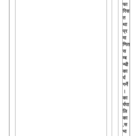
फा
रिस
त
था
प्र
मा
णित
स
म्ब
न्धी
का
र्य
गर्ने
।
का
र्यपा
लि
का
,स
भा