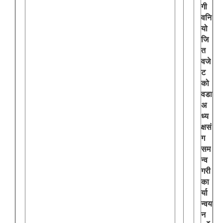
गी
वनि
यो
जि
त
वजे
ट
को
वडा
अ
ध्य
क्षसं
ग
सम
न्व
गरी
का
र्या
न्वय
न