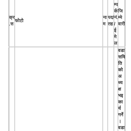
म्प
र्क
जि
क्र
ना
पद/
नं.
म्मे
फोटो
.स
म
तह
/
वारी
ई
मे
ल
वडा
समि
ति
को
अ
ध्य
क्ष
भइ
का
र्य
गर्ने
।
वडा