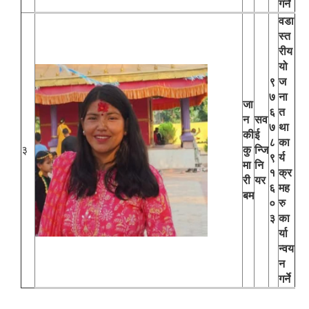
गर्ने
वडा
स्त
रीय
यो
९
ज
७
ना
जा
६
त
न
सव
७
था
की
ई
८
का
३
कु
न्जि
९
र्य
मा
नि
१
क्र
री
यर
६
मह
बम
०
रु
३
का
र्या
न्वय
न
गर्ने