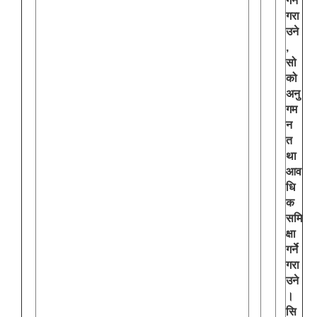
गर्ने
गरा
उने
,
सो
को
अनु
गम
न
त
था
आव
धि
क
समि
क्षा
गर्ने
गरा
उने
।
सि