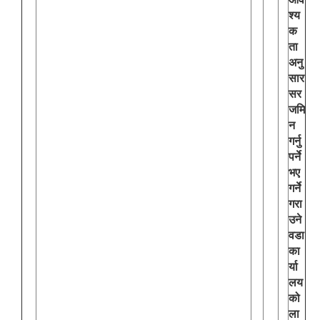
श्य
क
ता
अनु
सार
सर
जमि
न
गर्नु
पर्ने
भए
गर्ने
गरा
उने
वडा
का
र्या
लय
को
ला