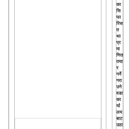
का
सि
फा
रिस
त
था
प्र
मा
णित
तया
र
गर्ने
गरा
उने
वडा
का
र्या
लय
बाट
उठा