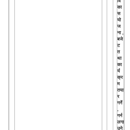
वि
का
स
यो
ज
ना ,
बजे
ट
त
था
का
र्य
क्र
म
तया
र
गर्ने
,
गर्न
लगा
उने