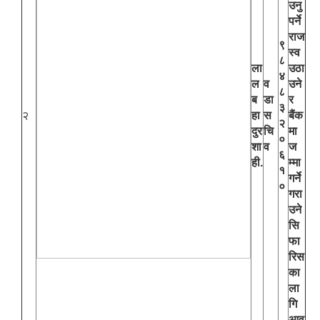
उनु
पर्ने
राज
९
स्व
८
ला
उठा
४
ल
व
उने
८
ब
डा
र
३
२
हा
स
बैंक
२
दुर
चि
मा
०
शा
व
ज
६
ही.
म्मा
१
गर्ने
०
गरा
उने
सि
फा
रिस
का
ला
गि
आव