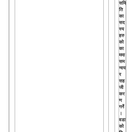
समि
ति
का
सद
स्य
हरु
को
का
ममा
सम
न्वय
र
सह
जी
कर
ण
गर्ने
।
वडा
को