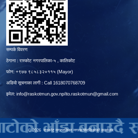
सम्पर्क विवरण
ठेगाना : रास्कोट नगरपालिका-५ , कालिकोट
फोन: +९७७ ९८५८३२०११५ (Mayor)
अडियो सूचनाका लागी : Call 1618070768709
इमेल:
info@raskotmun.gov.np
/
ito.raskotmun@gmail.com
© 2026 रास्कोट नगरपालिका नगरकार्यपालिकाको कार्यालय