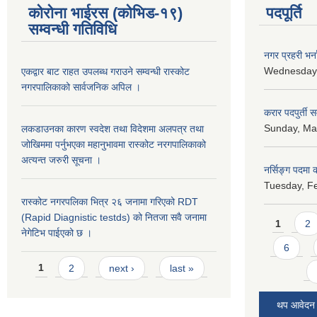
कोरोना भाईरस (कोभिड-१९)
पदपूर्ति
सम्वन्धी गतिविधि
नगर प्रहरी भर्न
Wednesday,
एकद्वार बाट राहत उपलब्ध गराउने सम्वन्धी रास्कोट
नगरपालिकाको सार्वजनिक अपिल ।
करार पदपुर्ती 
Sunday, May
लकडाउनका कारण स्वदेश तथा विदेशमा अलपत्र तथा
जोखिममा पर्नुभएका महानुभावमा रास्कोट नरगपालिकाको
अत्यन्त जरुरी सूचना ।
नर्सिङ्ग पदमा कर
Tuesday, Fe
रास्कोट नगरपलिका भित्र २६ जनामा गरिएको RDT
Pages
(Rapid Diagnistic testds) को नितजा सवै जनामा
1
2
नेगेटिभ पाईएको छ ।
6
Pages
1
2
next ›
last »
थप आवेदन