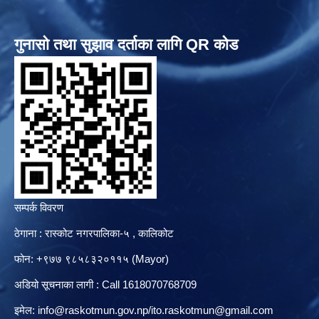
गुनासो तथा सुझाव दर्ताका लागि QR कोड
सम्पर्क विवरण
ठेगाना : रास्कोट नगरपालिका-५ , कालिकोट
फोन: +९७७ ९८५८३२०११५ (Mayor)
अडियो सूचनाका लागी : Call 1618070768709
इमेल:
info@raskotmun.gov.np
/
ito.raskotmun@gmail.com