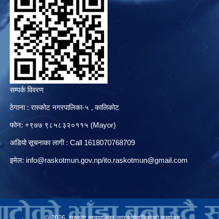
सम्पर्क विवरण
ठेगाना : रास्कोट नगरपालिका-५ , कालिकोट
फोन: +९७७ ९८५८३२०११५ (Mayor)
अडियो सूचनाका लागी : Call 1618070768709
इमेल:
info@raskotmun.gov.np
/
ito.raskotmun@gmail.com
© 2026 रास्कोट नगरपालिका नगरकार्यपालिकाको कार्यालय