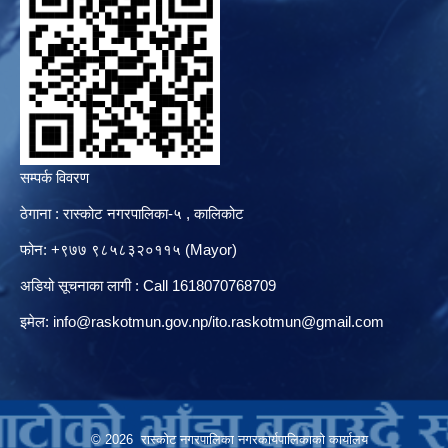
सम्पर्क विवरण
ठेगाना : रास्कोट नगरपालिका-५ , कालिकोट
फोन: +९७७ ९८५८३२०११५ (Mayor)
अडियो सूचनाका लागी : Call 1618070768709
इमेल:
info@raskotmun.gov.np
/
ito.raskotmun@gmail.com
© 2026 रास्कोट नगरपालिका नगरकार्यपालिकाको कार्यालय