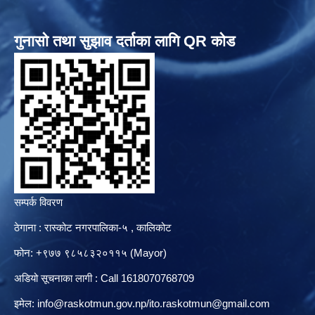
गुनासो तथा सुझाव दर्ताका लागि QR कोड
सम्पर्क विवरण
ठेगाना : रास्कोट नगरपालिका-५ , कालिकोट
फोन: +९७७ ९८५८३२०११५ (Mayor)
अडियो सूचनाका लागी : Call 1618070768709
इमेल:
info@raskotmun.gov.np
/
ito.raskotmun@gmail.com