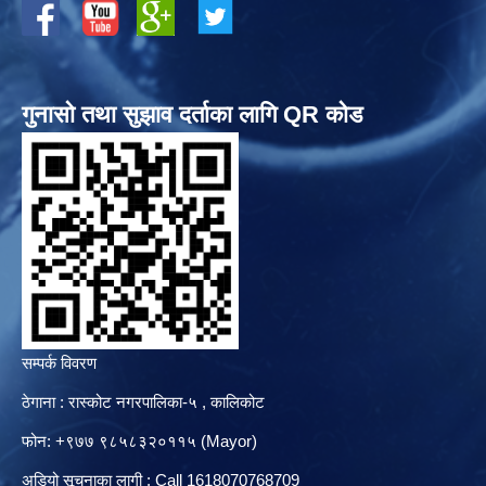
गुनासो तथा सुझाव दर्ताका लागि QR कोड
सम्पर्क विवरण
ठेगाना : रास्कोट नगरपालिका-५ , कालिकोट
फोन: +९७७ ९८५८३२०११५ (Mayor)
अडियो सूचनाका लागी : Call 1618070768709