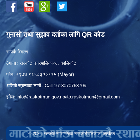
गुनासो तथा सुझाव दर्ताका लागि QR कोड
सम्पर्क विवरण
ठेगाना : रास्कोट नगरपालिका-५ , कालिकोट
फोन: +९७७ ९८५८३२०११५ (Mayor)
अडियो सूचनाका लागी : Call 1618070768709
इमेल:
info@raskotmun.gov.np
/
ito.raskotmun@gmail.com
© 2026 रास्कोट नगरपालिका नगरकार्यपालिकाको कार्यालय